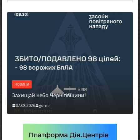
Н
НОВИНИ
Ба
Захищай небо Чернігівщини!
м
07.08.2026
gormr