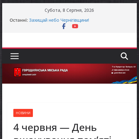
Перейти
Субота, 8 Серпня, 2026
до
Останні:
Захищай небо Чернігівщини!
вмісту
Батьки майбутніх першокласників уже можуть
оформити «Пакунок школяра»
Останніми днями погода випробовує жителів
громади справжньою літньою спекою
Як отримати компенсацію за товари, придбані
для ветеранського бізнесу
Уповноважений Верховної Ради України з
прав людини проводить опитування щодо
реалізації права осіб з інвалідністю на працю
НОВИНИ
4 червня — День