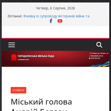
Перейти
Четвер, 6 Серпня, 2026
до
Останні:
Фахівці із супроводу ветеранів війни та
вмісту
демобілізованих осіб в Городнянській громаді
ЗАГАЛЬНОНАЦІОНАЛЬНА ХВИЛИНА
МОВЧАННЯ
Оголошення про своєчасну сплату земельного
податку та мінімального податкового
зобов’язання (МПЗ)
Городнянська міська рада встановила 100-
відсоткові податкові пільги для територій,
щодо яких прийнято рішення про обов’язкову
евакуацію населення
Відбулась 45-та сесія Городнянської міської
ради восьмого скликання
НОВИНИ
Міський голова