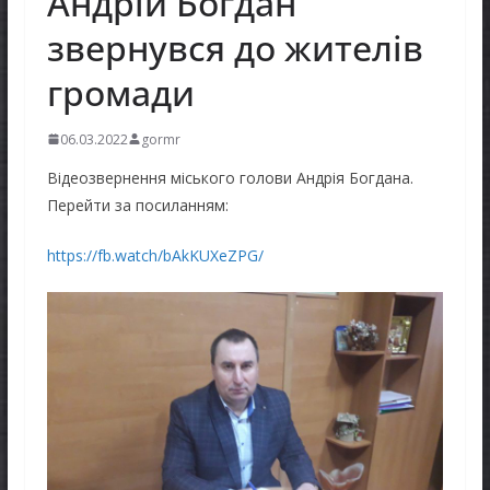
Андрій Богдан
звернувся до жителів
громади
06.03.2022
gormr
Відеозвернення міського голови Андрія Богдана.
Перейти за посиланням:
https://fb.watch/bAkKUXeZPG/