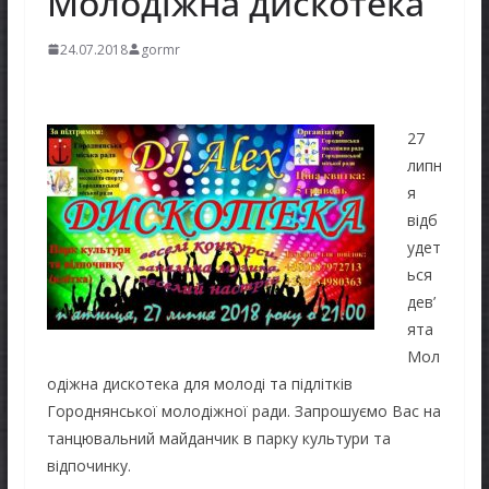
Молодіжна дискотека
24.07.2018
gormr
27
липн
я
відб
удет
ься
дев’
ята
Мол
одіжна дискотека для молоді та підлітків
Городнянської молодіжної ради. Запрошуємо Вас на
танцювальний майданчик в парку культури та
відпочинку.