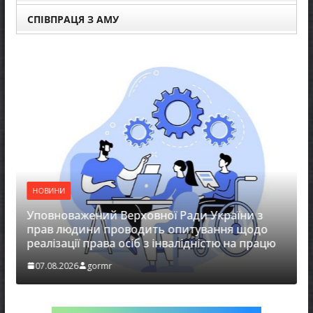
СПІВПРАЦЯ З АМУ
НОВИНИ
Уповноважений Верховної Ради України з
НОВИ
прав людини проводить опитування щодо
реалізації права осіб з інвалідністю на працю
Захи
07.08.2026
gormr
07.08