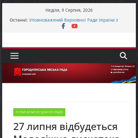
Перейти
Неділя, 9 Серпня, 2026
до
Останні:
Уповноважений Верховної Ради України з
вмісту
прав людини проводить опитування щодо
реалізації права осіб з інвалідністю на працю
Захищай небо Чернігівщини!
Батьки майбутніх першокласників уже можуть
оформити «Пакунок школяра»
ЗАГАЛЬНОНАЦІОНАЛЬНА ХВИЛИНА
МОВЧАННЯ
Як отримати компенсацію за товари, придбані
для ветеранського бізнесу
НОВИНИ МОЛОДІЖНОЇ РАДИ
27 липня відбудеться