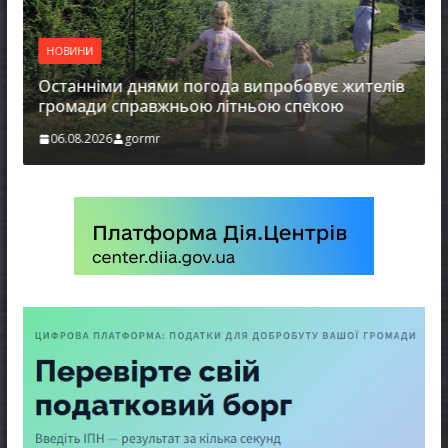
Оголош
присудж
НОВИНИ
Україн
енергет
станніми днями погода випробовує жителів
ромади справжньою літньою спекою
06.08.2
06.08.2026
gormr