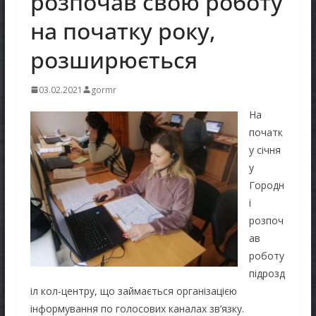
розпочав свою роботу
на початку року,
розширюється
03.02.2021
gormr
На
початк
у січня
у
Городн
і
розпоч
ав
роботу
підрозд
іл кол-центру, що займається організацією
інформування по голосових каналах зв’язку.