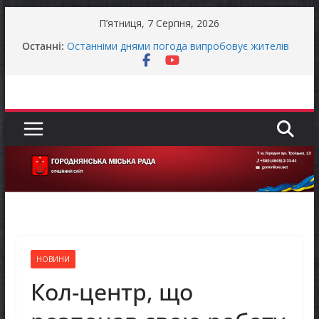
Перейти
П’ятниця, 7 Серпня, 2026
до
Останні:
Останніми днями погода випробовує жителів
вмісту
громади справжньою літньою спекою
Оголошення про прийом документів для
присудження Премії Кабінету Міністрів України
за вагомий внесок у забезпечення
енергетичної стійкості України
До уваги представників бізнесу!
Захищай небо Чернігівщини!
Батьки майбутніх першокласників уже можуть
оформити «Пакунок школяра»
НОВИНИ
Кол-центр, що