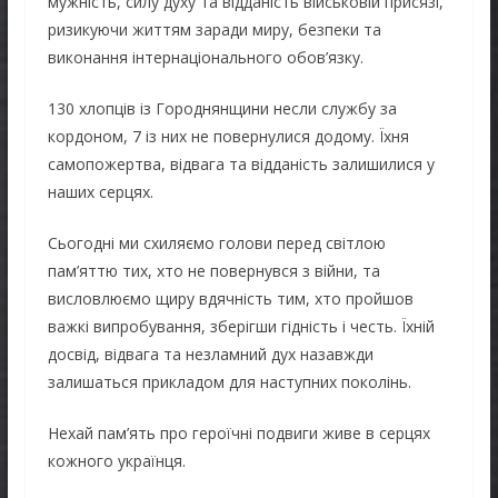
мужність, силу духу та відданість військовій присязі,
ризикуючи життям заради миру, безпеки та
виконання інтернаціонального обов’язку.
130 хлопців із Городнянщини несли службу за
кордоном, 7 із них не повернулися додому. Їхня
самопожертва, відвага та відданість залишилися у
наших серцях.
Сьогодні ми схиляємо голови перед світлою
пам’яттю тих, хто не повернувся з війни, та
висловлюємо щиру вдячність тим, хто пройшов
важкі випробування, зберігши гідність і честь. Їхній
досвід, відвага та незламний дух назавжди
залишаться прикладом для наступних поколінь.
Нехай пам’ять про героїчні подвиги живе в серцях
кожного українця.