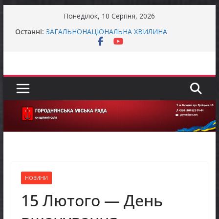
Перейти
Понеділок, 10 Серпня, 2026
до
Захищай небо Чернігівщини!
Останні:
вмісту
ЗАГАЛЬНОНАЦІОНАЛЬНА ХВИЛИНА
МОВЧАННЯ
ЗАГАЛЬНОНАЦІОНАЛЬНА ХВИЛИНА
МОВЧАННЯ
Як отримати компенсацію за товари, придбані
для ветеранського бізнесу
Уповноважений Верховної Ради України з
прав людини проводить опитування щодо
реалізації права осіб з інвалідністю на працю
НОВИНИ
15 Лютого — День