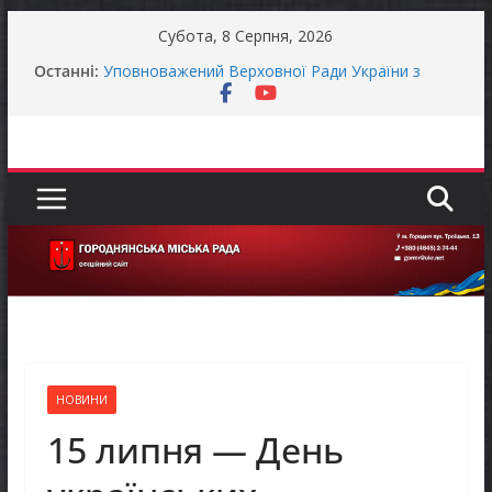
Перейти
Субота, 8 Серпня, 2026
до
Останні:
Уповноважений Верховної Ради України з
вмісту
прав людини проводить опитування щодо
реалізації права осіб з інвалідністю на працю
Захищай небо Чернігівщини!
Батьки майбутніх першокласників уже можуть
оформити «Пакунок школяра»
ЗАГАЛЬНОНАЦІОНАЛЬНА ХВИЛИНА
МОВЧАННЯ
Як отримати компенсацію за товари, придбані
для ветеранського бізнесу
НОВИНИ
15 липня — День