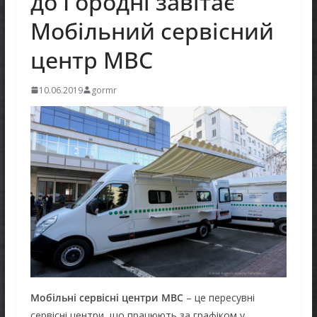
до Городні завітає
Мобільний сервісний
центр МВС
10.06.2019
gormr
Мобільні сервісні центри МВС
– це пересувні
сервісні центри, що працюють за графіком у