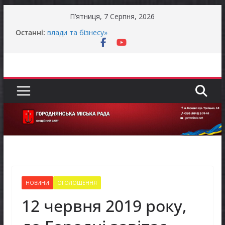
Перейти
П’ятниця, 7 Серпня, 2026
до
Продовжується реалізація програми «Діалог
Останні:
вмісту
влади та бізнесу»
Батьки майбутніх першокласників уже можуть
оформити «Пакунок школяра»
Останніми днями погода випробовує жителів
громади справжньою літньою спекою
Оголошення про прийом документів для
присудження Премії Кабінету Міністрів України
за вагомий внесок у забезпечення
енергетичної стійкості України
До уваги представників бізнесу!
НОВИНИ
ОГОЛОШЕННЯ
12 червня 2019 року,