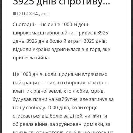
3925 днів спротиву…
19.11.2024
gormr
Сьогодні — не лише 1000-й день
широкомасштабної війни. Триває її 3925
день. 3925 днів болю й втрат, 3925 днів,
відколи Україна здригнулася від горя, яке
принесла війна.
Це 1000 днів, коли щодня ми втрачаємо
найкращих — тих, хто боровся за кожен
клаптик рідної землі, хто любив, мріяв,
будував плани на майбутнє, але загинув за
нашу свободу. 1000 днів, коли серце
стискається від болю за дітей, чиї життя
обірвала війна, за зруйновані домівки, за
кожну сльозу матерів, які більше ніколи не