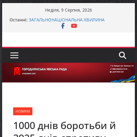
Перейти
Неділя, 9 Серпня, 2026
до
Батьки майбутніх першокласників уже можуть
Останні:
оформити «Пакунок школяра»
вмісту
ЗАГАЛЬНОНАЦІОНАЛЬНА ХВИЛИНА
МОВЧАННЯ
Як отримати компенсацію за товари, придбані
для ветеранського бізнесу
Уповноважений Верховної Ради України з
прав людини проводить опитування щодо
реалізації права осіб з інвалідністю на працю
Захищай небо Чернігівщини!
НОВИНИ
1000 днів боротьби й