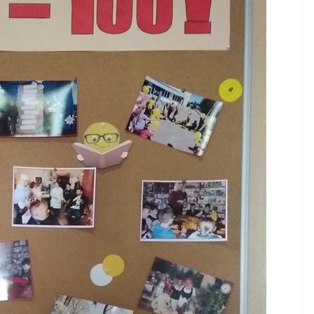
НОВИНИ
Уповноважений
Верховної Ради
України з прав людини
проводить опитування
щодо реалізації права