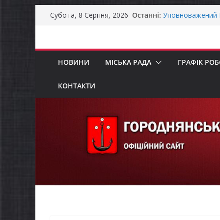
Перейти
Як отримати ком
Останні:
Субота, 8 Серпня, 2026
ветеранського б
до
Уповноважений В
вмісту
проводить опиту
інвалідністю на 
НОВИНИ
МІСЬКА РАДА
ГРАФІК РО
Захищай небо Че
Батьки майбутні
«Пакунок школя
КОНТАКТИ
ЗАГАЛЬНОНАЦІ