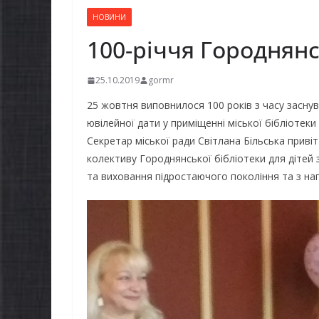
НОВИНИ
100-річчя Городнянс
25.10.2019
gormr
25 жовтня виповнилося 100 років з часу заснув
ювілейної дати у приміщенні міської бібліотеки
Секретар міської ради Світлана Більська приві
колективу Городнянської бібліотеки для дітей
та виховання підростаючого покоління та з наго