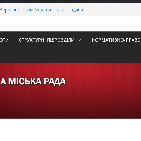
пенсацію за товари, придбані для
ізнесу
ерховної Ради України з прав людини
вання щодо реалізації права осіб з
працю
БОТИ
СТРУКТУРНІ ПІДРОЗДІЛИ
НОРМАТИВНО-ПРАВОВ
рнігівщини!
х першокласників уже можуть оформити
ра»
ОНАЛЬНА ХВИЛИНА МОВЧАННЯ