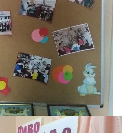
осіб з інвалідністю на
а
працю
ні для
07.08.2026
gormr
бізнесу