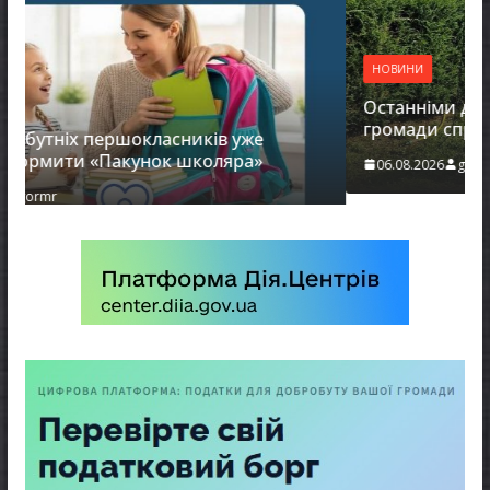
НОВИНИ
Останніми днями погода випробовує жи
громади справжньою літньою спекою
 уже
ра»
06.08.2026
gormr