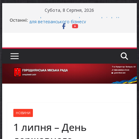
Перейти
Субота, 8 Серпня, 2026
до
Як отримати компенсацію за товари, придбані
Останні:
вмісту
для ветеранського бізнесу
Уповноважений Верховної Ради України з
прав людини проводить опитування щодо
реалізації права осіб з інвалідністю на працю
Захищай небо Чернігівщини!
Батьки майбутніх першокласників уже можуть
оформити «Пакунок школяра»
Останніми днями погода випробовує жителів
громади справжньою літньою спекою
НОВИНИ
1 липня – День