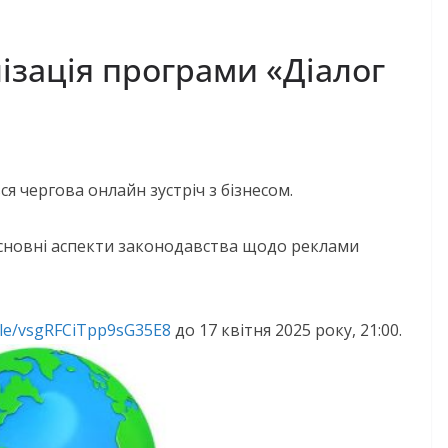
ізація програми «Діалог
ься чергова онлайн зустріч з бізнесом.
 Основні аспекти законодавства щодо реклами
gle/vsgRFCiTpp9sG35E8
до 17 квітня 2025 року, 21:00.