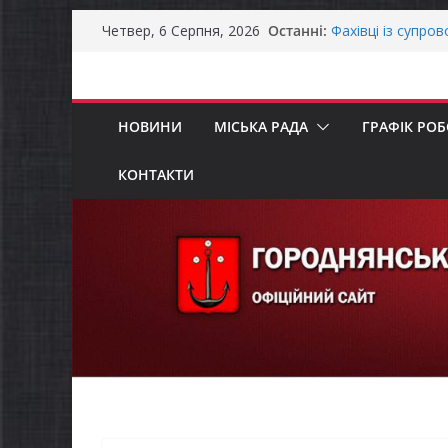
Перейти
Останні:
Фахівці із супро
Четвер, 6 Серпня, 2026
до
осіб в Городнянс
ЗАГАЛЬНОНАЦІ
вмісту
Оголошення про 
та мінімального
НОВИНИ
МІСЬКА РАДА
ГРАФІК РО
Городнянська мі
податкові пільги
рішення про обо
КОНТАКТИ
Відбулась 45-та 
восьмого склика