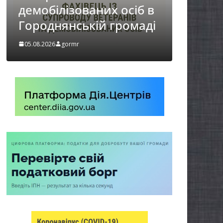
НА ХВИЛИНА
іб в
МОВЧАННЯ
маді
05.08.2026
gormr