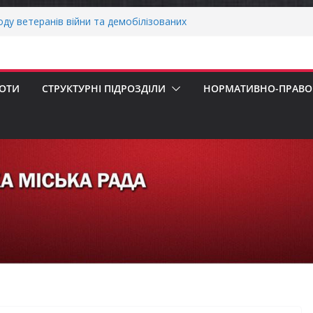
воду ветеранів війни та демобілізованих
ькій громаді
ОНАЛЬНА ХВИЛИНА МОВЧАННЯ
своєчасну сплату земельного податку
 податкового зобов’язання (МПЗ)
БОТИ
СТРУКТУРНІ ПІДРОЗДІЛИ
НОРМАТИВНО-ПРАВОВ
ська рада встановила 100-відсоткові
 для територій, щодо яких прийнято
в’язкову евакуацію населення
сесія Городнянської міської ради
ння