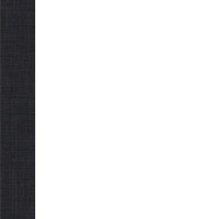
ради вос
обов’язкову евакуацію
скликан
населення
05.08.2026
gor
05.08.2026
gormr