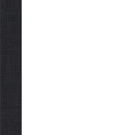
НОВИНИ
Городнянська міська
рада встановила 100-
відсоткові податкові
НОВИНИ
пільги для територій,
Відбулась
щодо яких прийнято
Городнян
рішення про