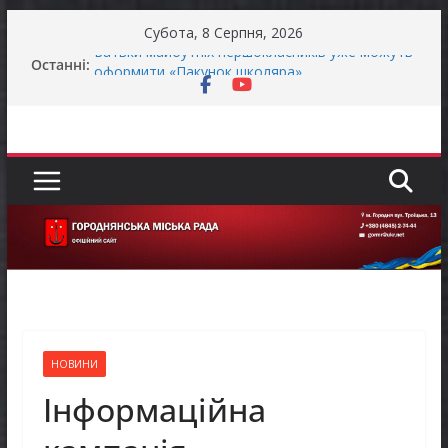
Перейти
Субота, 8 Серпня, 2026
до
Останні:
Батьки майбутніх першокласників уже можуть
вмісту
оформити «Пакунок школяра»
ЗАГАЛЬНОНАЦІОНАЛЬНА ХВИЛИНА
МОВЧАННЯ
Як отримати компенсацію за товари, придбані
для ветеранського бізнесу
Уповноважений Верховної Ради України з
прав людини проводить опитування щодо
реалізації права осіб з інвалідністю на працю
Захищай небо Чернігівщини!
НОВИНИ
Інформаційна