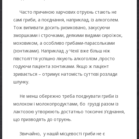
Часто причиною харчових отруєнь стають не
самі гриби, а поєднання, наприклад, із алкоголем.
Тож випивати досить ризиковано, закусуючи
зморшками і строчками, деякими видами сироїжок,
моховиком, а особливо грибами-парасольками
(зонтиками). Наприклад ,у Чехії вже більш ніж
півстоліття успішно лікують алкоголізм ,просто
годуючи пацієнта зонтиками. Якщо ж пацієнт
зривається – отримує натомість суттєві розлади
шлунку.
Не менш обережно треба поєднувати гриби із
молоком і молокопродуктами, бо грузді разом із
лактозою утворюють достатньо токсичні з’єднання,
що призводять до отруєнь.
Звичайно, у нашій місцевості гриби не є