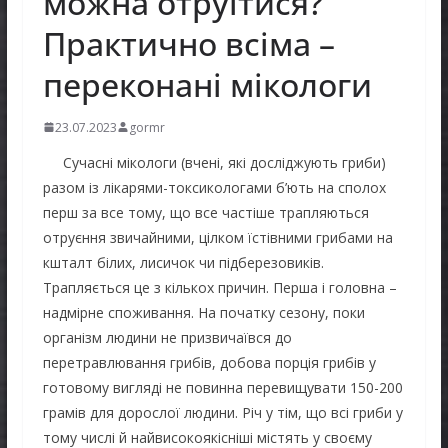
можна отруїтися?
Практично всіма –
переконані мікологи
23.07.2023
gormr
Сучасні мікологи (вчені, які досліджують гриби)
разом із лікарями-токсикологами б’ють на сполох
перш за все тому, що все частіше трапляються
отруєння звичайними, цілком їстівними грибами на
кшталт білих, лисичок чи підберезовиків.
Трапляється це з кількох причин. Перша і головна –
надмірне споживання. На початку сезону, поки
організм людини не призвичаївся до
перетравлювання грибів, добова порція грибів у
готовому вигляді не повинна перевищувати 150-200
грамів для дорослої людини. Річ у тім, що всі гриби у
тому числі й найвисокоякісніші містять у своєму