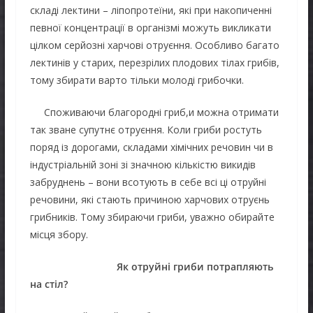
складі лектини – ліпопротеїни, які при накопиченні
певної концентрації в організмі можуть викликати
цілком серйозні харчові отруєння. Особливо багато
лектинів у старих, перезрілих плодових тілах грибів,
тому збирати варто тільки молоді грибочки.
Споживаючи благородні гриб,и можна отримати
так зване супутнє отруєння. Коли гриби ростуть
поряд із дорогами, складами хімічних речовин чи в
індустріальній зоні зі значною кількістю викидів
забруднень – вони всотують в себе всі ці отруйні
речовини, які стають причиною харчових отруєнь
грибників. Тому збираючи гриби, уважно обирайте
місця збору.
Як отруйні гриби потрапляють
на стіл?