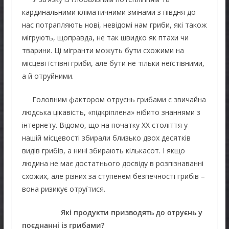
кардинальними кліматичними змінами з півдня до
нас потрапляють нові, невідомі нам гриби, які також
мігрують, щоправда, не так швидко як птахи чи
тварини. Ці мігранти можуть бути схожими на
місцеві їстівні гриби, але бути не тільки неїстівними,
а й отруйними.
Головним фактором отруєнь грибами є звичайна
людська цікавість, «підкріплена» нібито знаннями з
інтернету. Відомо, що на початку ХХ століття у
нашій місцевості збирали близько двох десятків
видів грибів, а нині збирають кількасот. І якщо
людина не має достатнього досвіду в розпізнаванні
схожих, але різних за ступенем безпечності грибів –
вона ризикує отруїтися.
Які продукти призводять до отруєнь у
поєднанні із грибами?