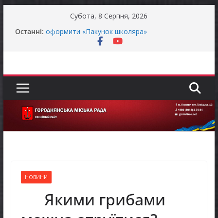
Перейти
Субота, 8 Серпня, 2026
до
Батьки майбутніх першокласників уже можуть
Останні:
вмісту
оформити «Пакунок школяра»
ЗАГАЛЬНОНАЦІОНАЛЬНА ХВИЛИНА
МОВЧАННЯ
Як отримати компенсацію за товари, придбані
для ветеранського бізнесу
Уповноважений Верховної Ради України з
прав людини проводить опитування щодо
реалізації права осіб з інвалідністю на працю
Захищай небо Чернігівщини!
НОВИНИ
Якими грибами