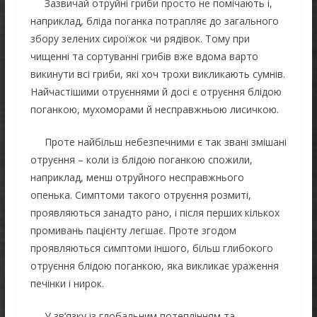
Зазвичай отруйні гриби просто не помічають і,
наприклад, бліда поганка потрапляє до загального
збору зелених сироїжок чи рядівок. Тому при
чищенні та сортуванні грибів вже вдома варто
викинути всі гриби, які хоч трохи викликають сумнів.
Найчастішими отруєннями й досі є отруєння блідою
поганкою, мухоморами й несправжньою лисичкою.
Проте найбільш небезпечними є так звані змішані
отруєння – коли із блідою поганкою спожили,
наприклад, менш отруйного несправжнього
опенька. Симптоми такого отруєння розмиті,
проявляються занадто рано, і після перших кількох
промивань пацієнту легшає. Проте згодом
проявляються симптоми іншого, більш глибокого
отруєння блідою поганкою, яка викликає ураження
печінки і нирок.
У зв’язку із глобальним потеплінням та