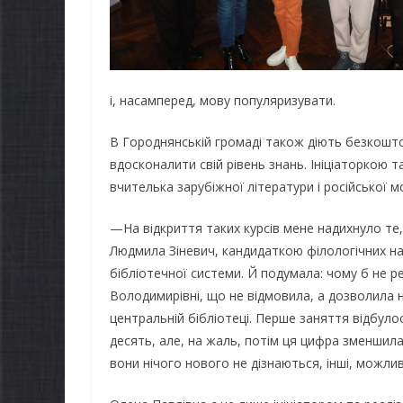
і, насамперед, мову популяризувати.
В Городнянській громаді також діють безкоштов
вдосконалити свій рівень знань. Ініціаторкою 
вчителька зарубіжної літератури і російської м
—На відкриття таких курсів мене надихнуло те, 
Людмила Зіневич, кандидаткою філологічних нау
бібліотечної системи. Й подумала: чому б не реа
Володимирівні, що не відмовила, а дозволила
центральній бібліотеці. Перше заняття відбуло
десять, але, на жаль, потім ця цифра зменшила
вони нічого нового не дізнаються, інші, можл