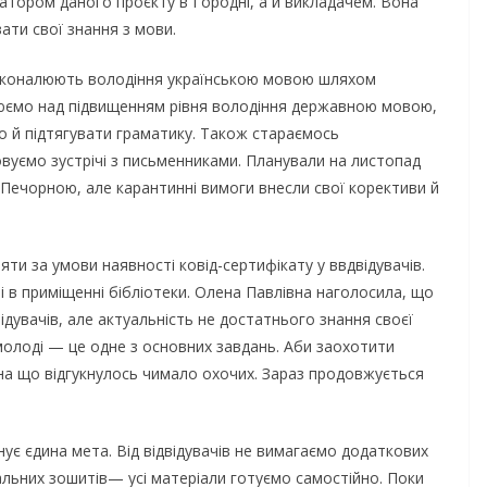
затором даного проєкту в Городні, а й викладачем. Вона
ати свої знання з мови.
осконалюють володіння українською мовою шляхом
ацюємо над підвищенням рівня володіння державною мовою,
о й підтягувати граматику. Також стараємось
овуємо зустрічі з письменниками. Планували на листопад
Печорною, але карантинні вимоги внесли свої корективи й
ти за умови наявності ковід-сертифікату у ввдвідувачів.
і в приміщенні бібліотеки. Олена Павлівна наголосила, що
дувачів, але актуальність не достатнього знання своєї
НОВИНИ
олоді — це одне з основних завдань. Аби заохотити
 на що відгукнулось чимало охочих. Зараз продовжується
Останніми днями
погода випробовує
утніх
жителів громади
ує єдина мета. Від відвідувачів не вимагаємо додаткових
иків уже
справжньою літньою
альних зошитів— усі матеріали готуємо самостійно. Поки