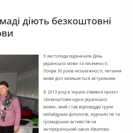
маді діють безкоштовні
ови
9 листопада відзначали День
української мови та писемності.
Попри 30 років незалежності, питання
мови досі залишається актуальним.
В 2013 році в Україні з’явився проєкт
«Безкоштовні курси української
мови», який став відповіддю групи
небайдужих філологів, журналістів та
громадських активістів на
антиукраїнський закон Ківалова-