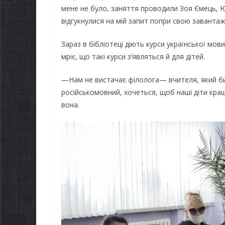
хищай небо
можуть оф
мене не було, заняття проводили Зоя Ємець, Ю
відгукнулися на мій запит попри свою завант
рнігівщини!
«Пакунок ш
Зараз в бібліотеці діють курси української мо
.08.2026
gormr
06.08.2026
gormr
мріє, що такі курси з’являться й для дітей.
—Нам не вистачає філолога— вчителя, який би 
російськомовний, хочеться, щоб наші діти кра
вона.