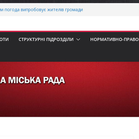
ми погода випробовує жителів громади
тньою спекою
о прийом документів для присудження
 Міністрів України за вагомий внесок у
нергетичної стійкості України
БОТИ
СТРУКТУРНІ ПІДРОЗДІЛИ
НОРМАТИВНО-ПРАВОВ
авників бізнесу!
ернігівщини!
ніх першокласників уже можуть оформити
яра»