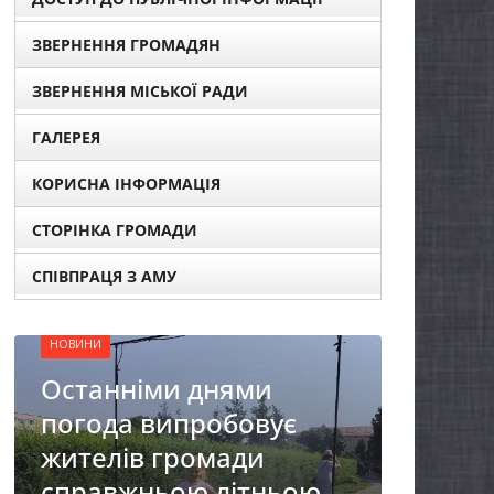
ЗВЕРНЕННЯ ГРОМАДЯН
ЗВЕРНЕННЯ МІСЬКОЇ РАДИ
ГАЛЕРЕЯ
КОРИСНА ІНФОРМАЦІЯ
НОВИНИ
ОГОЛОШЕННЯ
СТОРІНКА ГРОМАДИ
Оголошення про
СПІВПРАЦЯ З АМУ
прийом документів для
присудження Премії
Кабінету Міністрів
НОВИ
України за вагомий
До 
внесок у забезпечення
біз
енергетичної стійкості