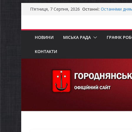
Перейти
Останні:
Останніми дня
П’ятниця, 7 Серпня, 2026
до
справжньою лі
Оголошення пр
вмісту
Премії Кабінету
забезпечення е
НОВИНИ
МІСЬКА РАДА
ГРАФІК РО
До уваги предст
Захищай небо Ч
Батьки майбут
КОНТАКТИ
«Пакунок школ