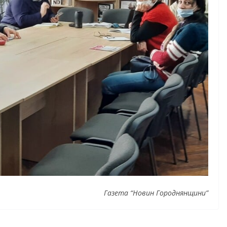
Газета “Новин Городнянщини”