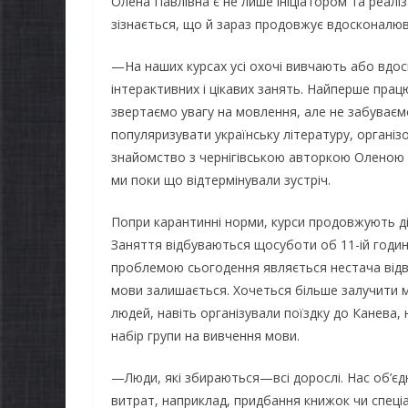
Олена Павлівна є не лише ініціатором та реалі
зізнається, що й зараз продовжує вдосконалюв
—На наших курсах усі охочі вивчають або вд
інтерактивних і цікавих занять. Найперше пр
звертаємо увагу на мовлення, але не забуваєм
популяризувати українську літературу, організ
знайомство з чернігівською авторкою Оленою 
ми поки що відтермінували зустріч.
Попри карантинні норми, курси продовжують дія
Заняття відбуваються щосуботи об 11-ій годин
проблемою сьогодення являється нестача відві
мови залишається. Хочеться більше залучити м
людей, навіть організували поїздку до Канева,
набір групи на вивчення мови.
НОВИНИ
Батьки майб
—Люди, які збираються—всі дорослі. Нас об’єдн
ВИНИ
першокласн
витрат, наприклад, придбання книжок чи спеці