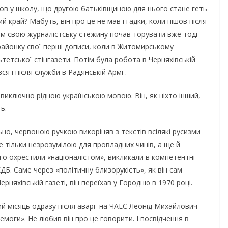
ішов у школу, що другою батьківщиною для нього стане геть
 край? Мабуть, він про це не мав і гадки, коли пішов після
им свою журналістську стежину почав торувати вже тоді —
районку свої перші дописи, коли в Житомирському
тетської стінгазети. Потім була робота в Черняхівській
я і після служби в Радянській Армії.
иключно рідною українською мовою. Він, як ніхто інший,
ь.
ьно, червоною ручкою викоріняв з текстів всілякі русизми
не тільки незрозумілою для провладних чинів, а ще й
го охрестили «націоналістом», викликали в компетентні
КДБ. Саме через «політичну близорукість», як він сам
рняхівській газеті, він переїхав у Городню в 1970 році.
й місяць одразу після аварії на ЧАЕС Леонід Михайлович
моги». Не любив він про це говорити. І посвідчення в