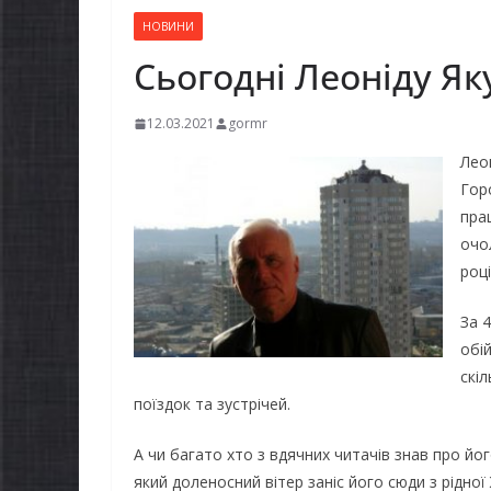
НОВИНИ
Сьогодні Леоніду Яку
12.03.2021
gormr
Лео
Гор
прац
очо
році
За 4
обі
скі
поїздок та зустрічей.
А чи багато хто з вдячних читачів знав про йог
який доленосний вітер заніс його сюди з рідн