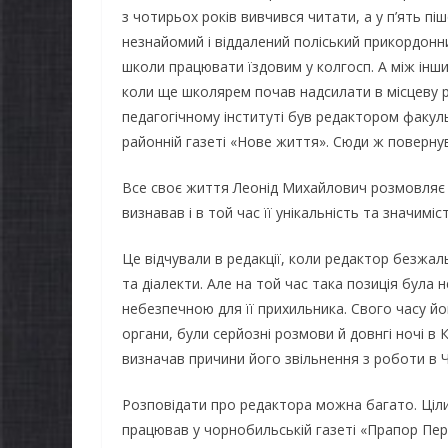
з чотирьох років вивчився читати, а у п’ять п
незнайомий і віддалений поліський прикордонний
школи працювати їздовим у колгосп. А між інш
коли ще школярем почав надсилати в місцеву 
педагогічному інституті був редактором факуль
районній газеті «Нове життя». Сюди ж повернувс
Все своє життя Леонід Михайлович розмовляє в
визнавав і в той час її унікальність та значиміст
Це відчували в редакції, коли редактор безжал
та діалекти. Але на той час така позиція була 
небезпечною для її прихильника. Свого часу йо
органи, були серйозні розмови й довнгі ночі в 
визначав причини його звільнення з роботи в Че
Розповідати про редактора можна багато. Ціли
працював у чорнобильській газеті «Прапор Пере