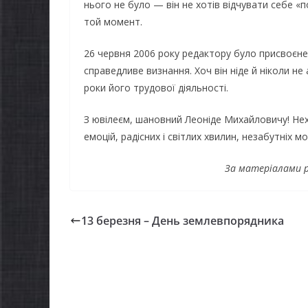
нього не було — він не хотів відчувати себе 
той момент.
26 червня 2006 року редактору було присвоєне 
справедливе визнання. Хоч він ніде й ніколи не а
роки його трудової діяльності.
З ювілеєм, шановний Леоніде Михайловичу! Не
емоцій, радісних і світлих хвилин, незабутніх м
За матеріалами 
13 березня – День землевпорядника
НОВИНИ
НОВИНИ
ЗАГАЛЬНОНАЦІОНАЛЬ
ЗАГАЛ