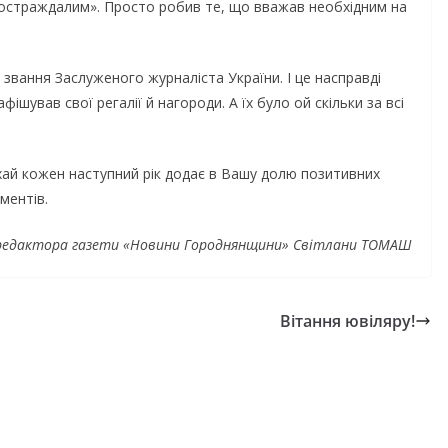
«постраждалим». Просто робив те, що вважав необхідним на
звання Заслуженого журналіста України. І це насправді
фішував свої регалії й нагороди. А їх було ой скільки за всі
хай кожен наступний рік додає в Вашу долю позитивних
оментів.
редактора газети «Новини Городнянщини» Світлани ТОМАШ
Вітання ювіляру!
ЬНОНАЦІОНАЛЬ
НОВИНИ