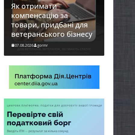
осіб з інвалідністю на
працю
і для
07.08.2026
gormr
ізнесу