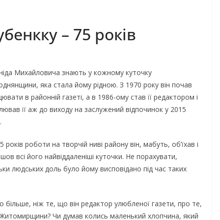
бенкку – 75 років
ніда Михайловича знають у кожному куточку
однянщини, яка стала йому рідною. З 1970 року він почав
ювати в районній газеті, а в 1986-ому став її редактором і
лював її аж до виходу на заслужений відпочинок у 2015
.
5 років роботи на творчій ниві району він, мабуть, об’їхав і
йшов всі його найвіддаленіші куточки. Не порахувати,
льки людських доль було йому висповідано під час таких
о більше, ніж те, що він редактор улюбленої газети, про те,
ої Житомирщини? Чи думав колись маленький хлопчина, який