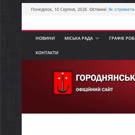
Перейти
Останні:
Як отримати
Понеділок, 10 Серпня, 2026
до
ветерансько
Уповноважен
вмісту
проводить оп
інвалідністю
НОВИНИ
МІСЬКА РАДА
ГРАФІК РО
Захищай неб
ЗАГАЛЬНОН
ЗАГАЛЬНОН
КОНТАКТИ