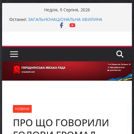
Перейти
Неділя, 9 Серпня, 2026
до
Батьки майбутніх першокласників уже можуть
Останні:
оформити «Пакунок школяра»
вмісту
ЗАГАЛЬНОНАЦІОНАЛЬНА ХВИЛИНА
МОВЧАННЯ
Як отримати компенсацію за товари, придбані
для ветеранського бізнесу
Уповноважений Верховної Ради України з
прав людини проводить опитування щодо
реалізації права осіб з інвалідністю на працю
Захищай небо Чернігівщини!
НОВИНИ
ПРО ЩО ГОВОРИЛИ