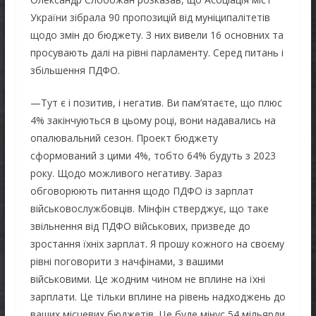
України зібрала 90 пропозицій від муніципалітетів
щодо змін до бюджету. З них вивели 16 основних та
просувають далі на рівні парламенту. Серед питань і
збільшення ПДФО.
—Тут є і позитив, і негатив. Ви пам’ятаєте, що плюс
4% закінчуються в цьому році, вони надавались на
опалювальний сезон. Проект бюджету
сформований з цими 4%, тобто 64% будуть з 2023
року. Щодо можливого негативу. Зараз
обговорюють питання щодо ПДФО із зарплат
військовослужбовців. Мінфін стверджує, що таке
звільнення від ПДФО військових, призведе до
зростання їхніх зарплат. Я прошу кожного на своєму
рівні поговорити з начфінами, з вашими
військовими. Це жодним чином не вплине на їхні
зарплати. Це тільки вплине на рівень надходжень до
ваших місцевих бюджетів. Це буде мінус 54 мільярди