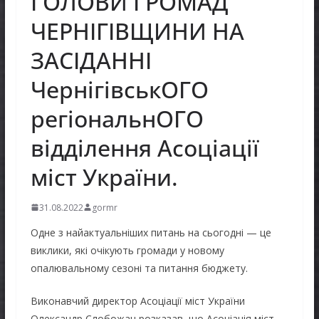
ГОЛОВИ ГРОМАД
ЧЕРНІГІВЩИНИ НА
ЗАСІДАННІ
ЧернігівськОГО
регіональнОГО
відділення Асоціації
міст України
.
31.08.2022
gormr
Одне з найактуальніших питань на сьогодні — це
виклики, які очікують громади у новому
опалювальному сезоні та питання бюджету.
Виконавчий директор Асоціації міст України
Олександр Слобожан розказав, що Асоціація міст