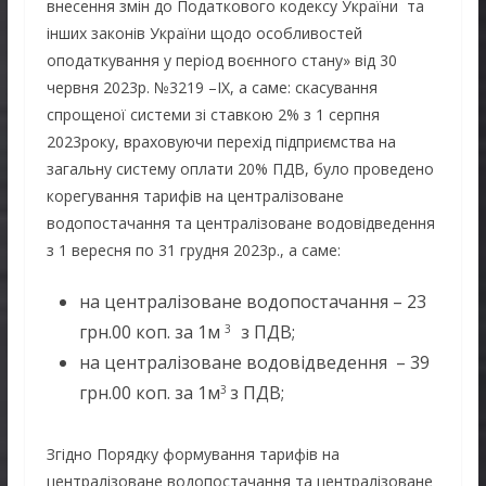
внесення змін до Податкового кодексу України та
інших законів України щодо особливостей
оподаткування у період воєнного стану» від 30
червня 2023р. №3219 –IX, а саме: скасування
спрощеної системи зі ставкою 2% з 1 серпня
2023року, враховуючи перехід підприємства на
загальну систему оплати 20% ПДВ, було проведено
корегування тарифів на централізоване
водопостачання та централізоване водовідведення
з 1 вересня по 31 грудня 2023р., а саме:
на централізоване водопостачання – 23
грн.00 коп. за 1м
з ПДВ;
3
на централізоване водовідведення – 39
грн.00 коп. за 1м
з ПДВ;
3
Згідно Порядку формування тарифів на
централізоване водопостачання та централізоване