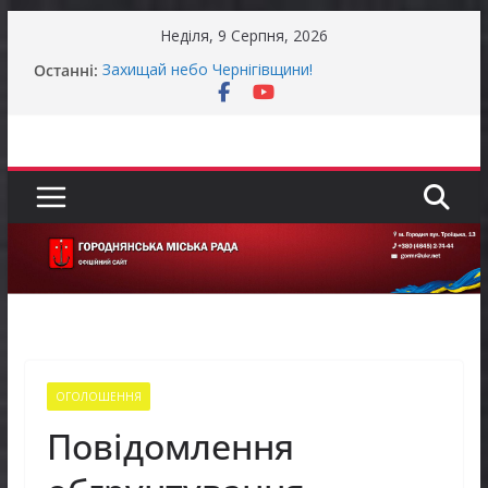
Перейти
Неділя, 9 Серпня, 2026
до
Останні:
Захищай небо Чернігівщини!
вмісту
ЗАГАЛЬНОНАЦІОНАЛЬНА ХВИЛИНА
МОВЧАННЯ
ЗАГАЛЬНОНАЦІОНАЛЬНА ХВИЛИНА
МОВЧАННЯ
Як отримати компенсацію за товари, придбані
для ветеранського бізнесу
Уповноважений Верховної Ради України з
прав людини проводить опитування щодо
реалізації права осіб з інвалідністю на працю
ОГОЛОШЕННЯ
Повідомлення