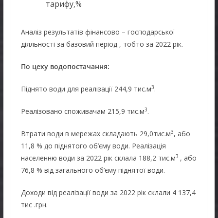
тарифу,%
Аналіз результатів фінансово – господарської
діяльності за базовий період , тобто за 2022 рік.
По цеху водопостачання:
3
Піднято води для реалізації 244,9 тис.м
.
3
Реалізовано споживачам 215,9 тис.м
.
3
Втрати води в мережах складають 29,0тис.м
, або
11,8 % до піднятого об’єму води. Реалізація
3
населенню води за 2022 рік склала 188,2 тис.м
, або
76,8 % від загального об’єму піднятої води.
Доходи від реалізації води за 2022 рік склали 4 137,4
тис .грн.