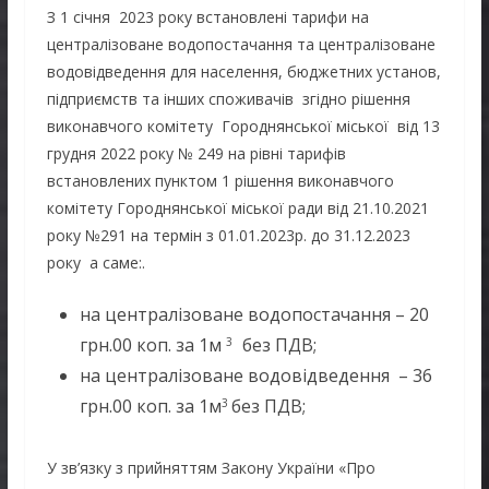
З 1 січня 2023 року встановлені тарифи на
централізоване водопостачання та централізоване
водовідведення для населення, бюджетних установ,
підприємств та інших споживачів згідно рішення
виконавчого комітету Городнянської міської від 13
грудня 2022 року № 249 на рівні тарифів
встановлених пунктом 1 рішення виконавчого
комітету Городнянської міської ради від 21.10.2021
року №291 на термін з 01.01.2023р. до 31.12.2023
року а саме:.
на централізоване водопостачання – 20
грн.00 коп. за 1м
без ПДВ;
3
на централізоване водовідведення – 36
грн.00 коп. за 1м
без ПДВ;
3
У зв’язку з прийняттям Закону України «Про