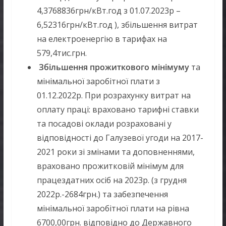
4,3768836грн/кВт.год з 01.07.2023р –
6,52316грн/кВт.год ), збільшення витрат
на електроенергію в тарифах на
579,4тис.грн.
Збільшення прожиткового мінімуму
та
мінімальної заробітної плати з
01.12.2022р. При розрахунку витрат на
оплату праці: враховано тарифні ставки
та посадові оклади розраховані у
відповідності до Галузевої угоди на 2017-
2021 роки зі змінами та доповненнями,
враховано прожитковій мінімум для
працездатних осіб на 2023р. (з грудня
2022р.-2684грн.) та забезпечення
мінімальної заробітної плати на рівна
6700,00грн. відповідно до Державного