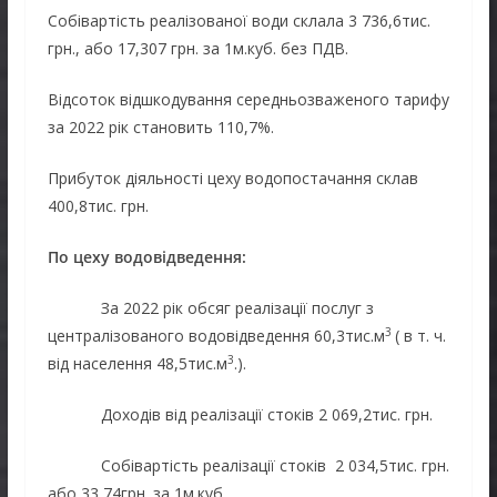
Собівартість реалізованої води склала 3 736,6тис.
грн., або 17,307 грн. за 1м.куб. без ПДВ.
Відсоток відшкодування середньозваженого тарифу
за 2022 рік становить 110,7%.
Прибуток діяльності цеху водопостачання склав
400,8тис. грн.
По цеху водовідведення:
За 2022 рік обсяг реалізації послуг з
3
централізованого водовідведення 60,3тис.м
( в т. ч.
3
від населення 48,5тис.м
.).
Доходів від реалізації стоків 2 069,2тис. грн.
Собівартість реалізації стоків 2 034,5тис. грн.
або 33,74грн. за 1м.куб.