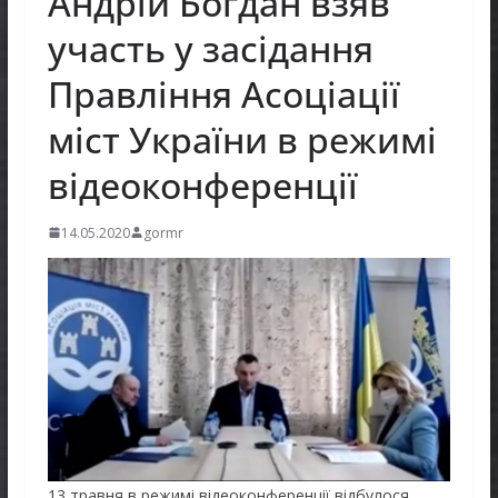
Андрій Богдан взяв
участь у засідання
Правління Асоціації
міст України в режимі
відеоконференції
14.05.2020
gormr
13 травня в режимі відеоконференції відбулося