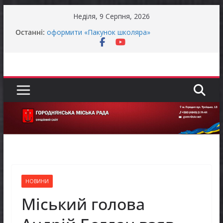
Перейти
Неділя, 9 Серпня, 2026
до
Батьки майбутніх першокласників уже можуть
Останні:
вмісту
оформити «Пакунок школяра»
ЗАГАЛЬНОНАЦІОНАЛЬНА ХВИЛИНА
МОВЧАННЯ
Як отримати компенсацію за товари, придбані
для ветеранського бізнесу
Уповноважений Верховної Ради України з
прав людини проводить опитування щодо
реалізації права осіб з інвалідністю на працю
Захищай небо Чернігівщини!
НОВИНИ
Міський голова