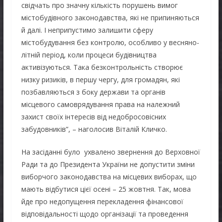
свідчать про значну кількість порушень вимог
містобудівного законодавства, які не припиняються
й далі. І неприпустимо залишити сферу
містобудування без контролю, особливо у весняно-
літній період, коли процеси будівництва
активізуються. Така безконтрольність створює
низку ризиків, в першу чергу, для громадян, які
позбавляються з боку держави та органів
місцевого самоврядування права на належний
захист своїх інтересів від недобросовісних
забудовників”, – наголосив Віталій Кличко.
На засіданні було ухвалено звернення до Верховної
Ради та до Президента України не допустити зміни
виборчого законодавства на місцевих виборах, що
мають відбутися цієї осені – 25 жовтня. Так, мова
йде про недопущення перекладення фінансової
відповідальності щодо організації та проведення